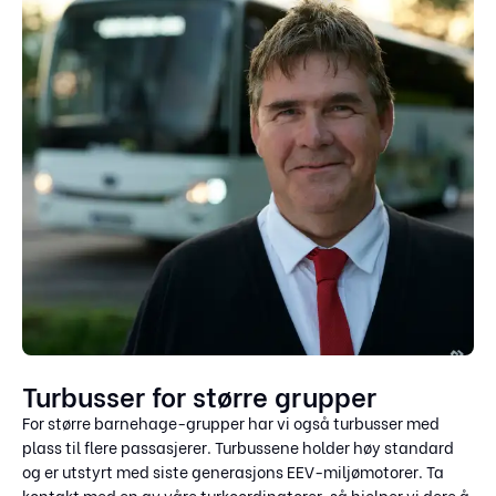
Turbusser for større grupper
For større barnehage-grupper har vi også turbusser med
plass til flere passasjerer. Turbussene holder høy standard
og er utstyrt med siste generasjons EEV-miljømotorer. Ta
kontakt med en av våre turkoordinatorer, så hjelper vi dere å