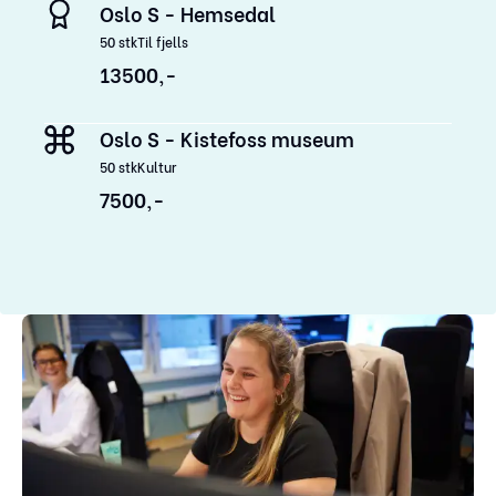
Oslo S - Hemsedal
50
stk
Til fjells
13500,-
Oslo S - Kistefoss museum
50
stk
Kultur
7500,-