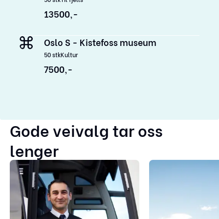
13500,-
Oslo S - Kistefoss museum
50
stk
Kultur
7500,-
Gode veivalg tar oss
lenger