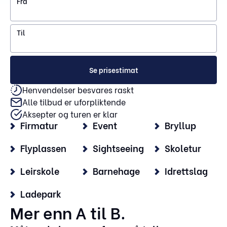
Fra
Til
Se prisestimat
Henvendelser besvares raskt
Alle tilbud er uforpliktende
Aksepter og turen er klar
Firmatur
Event
Bryllup
Flyplassen
Sightseeing
Skoletur
Leirskole
Barnehage
Idrettslag
Ladepark
Mer enn A til B.