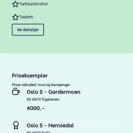
Turkoordinator
Toalett
Se detaljer
Priseksempler
Priser inkludert mva og bompenger
Oslo S - Gardermoen
50
stk
Til flyplassen
4000,-
Oslo S - Hemsedal
50
stk
Til fjells