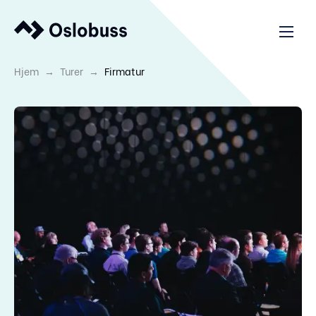
→
→
Hjem
Turer
Firmatur