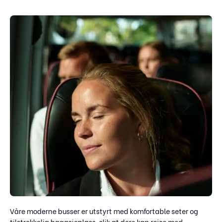
Våre moderne busser er utstyrt med komfortable seter og
tilstrekkelig bagasjeplass, slik at dere kan reise med