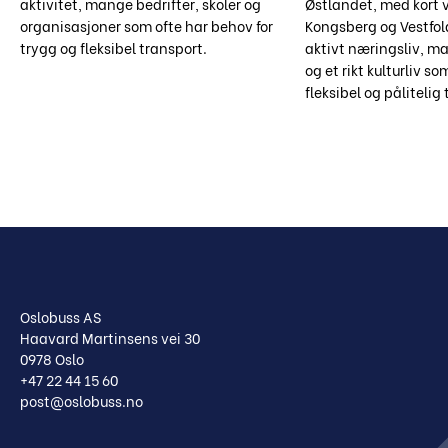
aktivitet, mange bedrifter, skoler og
Østlandet, med kort v
organisasjoner som ofte har behov for
Kongsberg og Vestfol
trygg og fleksibel transport.
aktivt næringsliv, m
og et rikt kulturliv s
fleksibel og pålitelig
Oslobuss AS
Haavard Martinsens vei 30
0978 Oslo
+47 22 44 15 60
post@oslobuss.no