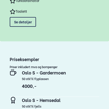
Turkoordinator
Toalett
Se detaljer
Priseksempler
Priser inkludert mva og bompenger
Oslo S - Gardermoen
50
stk
Til flyplassen
4000,-
Oslo S - Hemsedal
50
stk
Til fjells